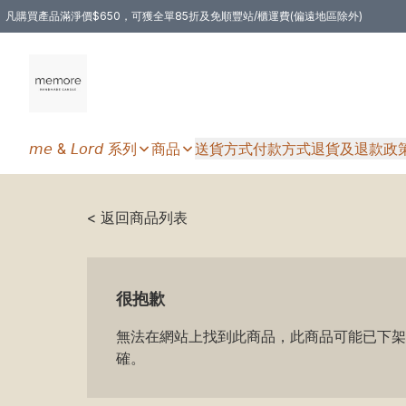
凡購買產品滿淨價$650，可獲全單85折及免順豐站/櫃運費(偏遠地區除外)
凡購物滿HKD 350.00，即享免順豐自提站/櫃運費
𝘮𝘦 & 𝘓𝘰𝘳𝘥 系列
商品
送貨方式
付款方式
退貨及退款政
< 返回商品列表
很抱歉
無法在網站上找到此商品，此商品可能已下架
確。