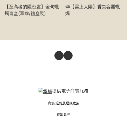
【至高者的隱密處】金句蠟
⛅️【雲上太陽】香氛容器蠟
燭盲盒(單罐/禮盒裝)
燭
提供電子商貿服務
商舖
退貨及退款政策
提出意見