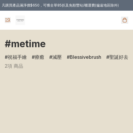
凡購買產品滿淨價$650，可獲全單85折及免順豐站/櫃運費(偏遠地區除外)
凡購物滿HKD 350.00，即享免順豐自提站/櫃運費
#metime
祝福手繪
療癒
減壓
Blessivebrush
聖誕好去處
2項 商品