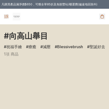
凡購買產品滿淨價$650，可獲全單85折及免順豐站/櫃運費(偏遠地區除外)
凡購物滿HKD 350.00，即享免順豐自提站/櫃運費
#向高山舉目
祝福手繪
療癒
減壓
Blessivebrush
聖誕好去處
1項 商品