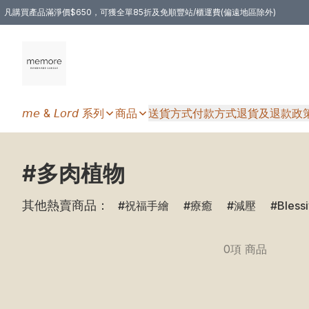
凡購買產品滿淨價$650，可獲全單85折及免順豐站/櫃運費(偏遠地區除外)
凡購物滿HKD 350.00，即享免順豐自提站/櫃運費
𝘮𝘦 & 𝘓𝘰𝘳𝘥 系列
商品
送貨方式
付款方式
退貨及退款政
#多肉植物
其他熱賣商品：
祝福手繪
療癒
減壓
Bless
0項 商品