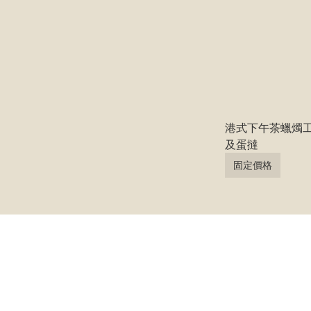
港式下午茶蠟燭
及蛋撻
固定價格