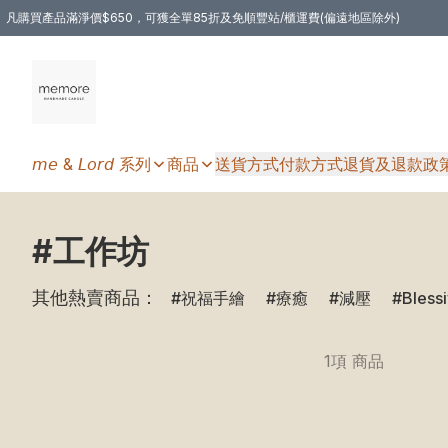
凡購買產品滿淨價$650，可獲全單85折及免順豐站/櫃運費(偏遠地區除外)
凡購物滿HKD 350.00，即享免順豐自提站/櫃運費
𝘮𝘦 & 𝘓𝘰𝘳𝘥 系列
商品
送貨方式
付款方式
退貨及退款政
#工作坊
其他熱賣商品：
祝福手繪
療癒
減壓
Bless
1項 商品