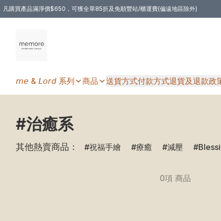
凡購買產品滿淨價$650，可獲全單85折及免順豐站/櫃運費(偏遠地區除外)
凡購物滿HKD 350.00，即享免順豐自提站/櫃運費
𝘮𝘦 & 𝘓𝘰𝘳𝘥 系列
商品
送貨方式
付款方式
退貨及退款政
#治癒系
其他熱賣商品：
祝福手繪
療癒
減壓
Bless
0項 商品