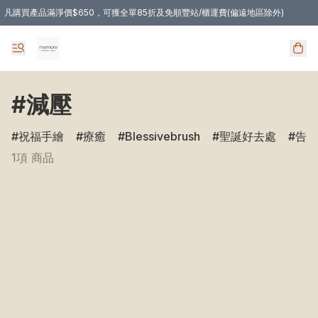
凡購買產品滿淨價$650，可獲全單85折及免順豐站/櫃運費(偏遠地區除外)
凡購物滿HKD 350.00，即享免順豐自提站/櫃運費
#減壓
祝福手繪
療癒
Blessivebrush
聖誕好去處
告白
1項 商品