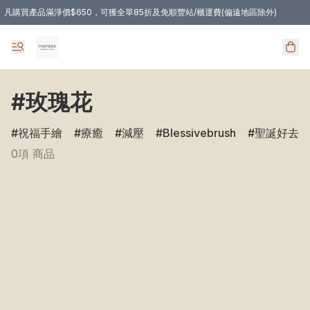
凡購買產品滿淨價$650，可獲全單85折及免順豐站/櫃運費(偏遠地區除外)
凡購物滿HKD 350.00，即享免順豐自提站/櫃運費
#玫瑰花
祝福手繪
療癒
減壓
Blessivebrush
聖誕好去處
0項 商品