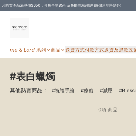
凡購買產品滿淨價$650，可獲全單85折及免順豐站/櫃運費(偏遠地區除外)
凡購物滿HKD 350.00，即享免順豐自提站/櫃運費
𝘮𝘦 & 𝘓𝘰𝘳𝘥 系列
商品
送貨方式
付款方式
退貨及退款政
#表白蠟燭
其他熱賣商品：
祝福手繪
療癒
減壓
Bless
0項 商品